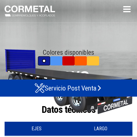
Colores disponibles
PLAYO
Servicio Post Venta
Datos técnicos
EJES
LARGO